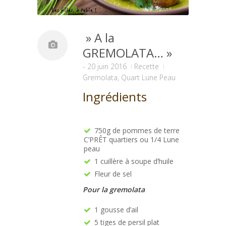
» A la
GREMOLATA… »
-
20 juin 2016
Recette
Gremolata
,
Quart Lune Peau
Ingrédients
750g de pommes de terre
C’PRÊT quartiers ou 1/4 Lune
peau
1 cuillère à soupe d’huile
Fleur de sel
Pour la gremolata
1 gousse d’ail
5 tiges de persil plat