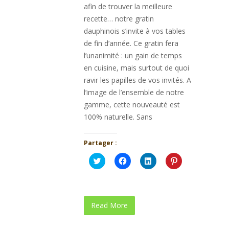
afin de trouver la meilleure
recette… notre gratin
dauphinois s’invite à vos tables
de fin d’année. Ce gratin fera
l’unanimité : un gain de temps
en cuisine, mais surtout de quoi
ravir les papilles de vos invités. A
l’image de l’ensemble de notre
gamme, cette nouveauté est
100% naturelle. Sans
Partager :
Cliquez
Cliquez
Cliquez
Cliquez
pour
pour
pour
pour
partager
partager
partager
partager
sur
sur
sur
sur
Twitter(ouvre
Facebook(ouvre
LinkedIn(ouvre
Pinterest(ouvre
dans
dans
dans
dans
une
une
une
une
Read More
nouvelle
nouvelle
nouvelle
nouvelle
fenêtre)
fenêtre)
fenêtre)
fenêtre)